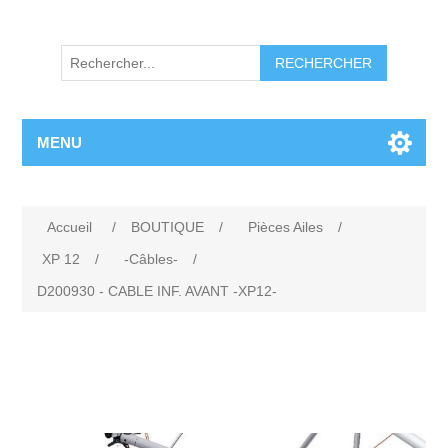
RECHERCHER
MENU
Accueil
/
BOUTIQUE
/
Pièces Ailes
/
XP 12
/
-Câbles-
/
D200930 - CABLE INF. AVANT -XP12-