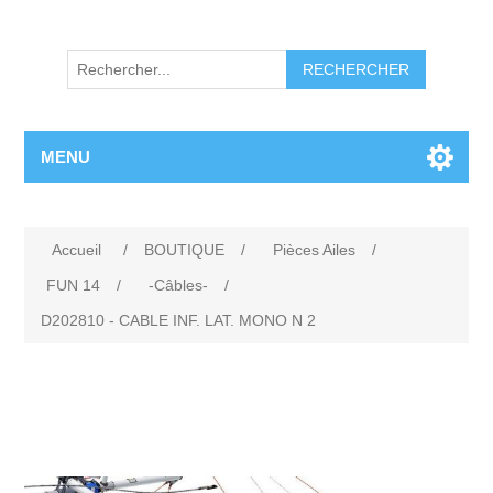
RECHERCHER
MENU
Accueil
/
BOUTIQUE
/
Pièces Ailes
/
FUN 14
/
-Câbles-
/
D202810 - CABLE INF. LAT. MONO N 2