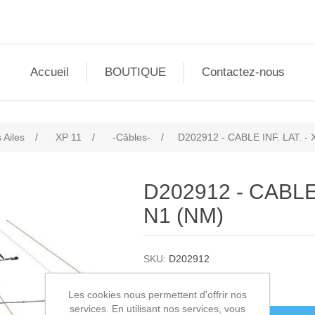
Accueil
BOUTIQUE
Contactez-nous
 Ailes
/
XP 11
/
-Câbles-
/
D202912 - CABLE INF. LAT. - 
D202912 - CABLE 
N1 (NM)
SKU:
D202912
61,00€ HT
Les cookies nous permettent d'offrir nos
services. En utilisant nos services, vous