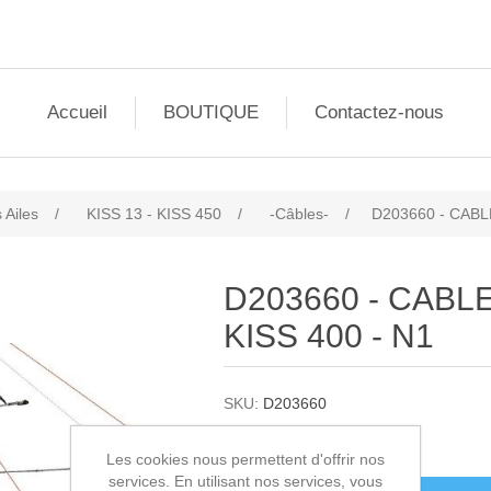
Accueil
BOUTIQUE
Contactez-nous
 Ailes
/
KISS 13 - KISS 450
/
-Câbles-
/
D203660 - CABLE
D203660 - CABLE
KISS 400 - N1
SKU:
D203660
56,00€ HT
Les cookies nous permettent d'offrir nos
services. En utilisant nos services, vous