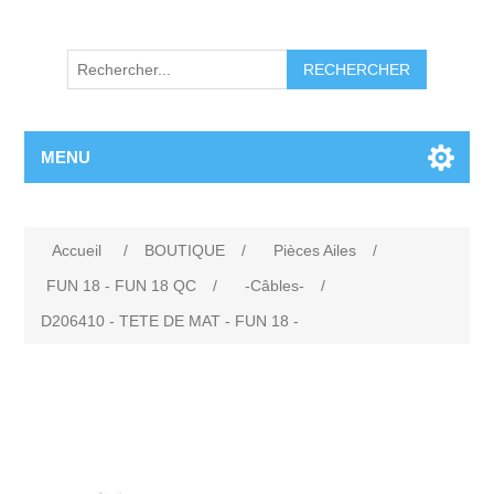
RECHERCHER
MENU
Accueil
/
BOUTIQUE
/
Pièces Ailes
/
FUN 18 - FUN 18 QC
/
-Câbles-
/
D206410 - TETE DE MAT - FUN 18 -