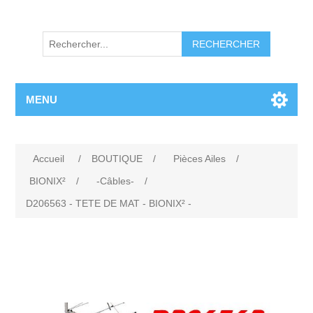
RECHERCHER
MENU
Accueil
/
BOUTIQUE
/
Pièces Ailes
/
BIONIX²
/
-Câbles-
/
D206563 - TETE DE MAT - BIONIX² -