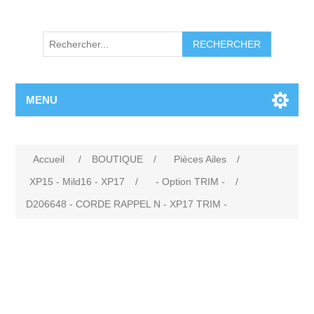
RECHERCHER
MENU
Accueil
/
BOUTIQUE
/
Pièces Ailes
/
XP15 - Mild16 - XP17
/
- Option TRIM -
/
D206648 - CORDE RAPPEL N - XP17 TRIM -