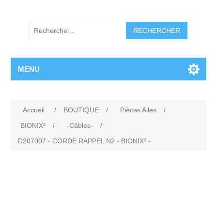
RECHERCHER
MENU
Accueil
/
BOUTIQUE
/
Pièces Ailes
/
BIONIX²
/
-Câbles-
/
D207007 - CORDE RAPPEL N2 - BIONIX² -