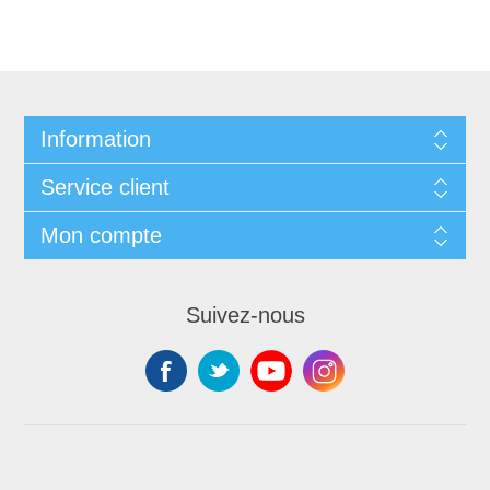
Information
Service client
Mon compte
Suivez-nous