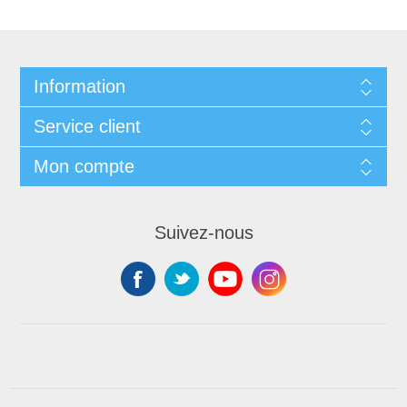
Information
Service client
Mon compte
Suivez-nous