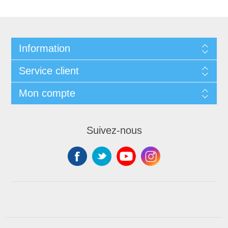
Information
Service client
Mon compte
Suivez-nous