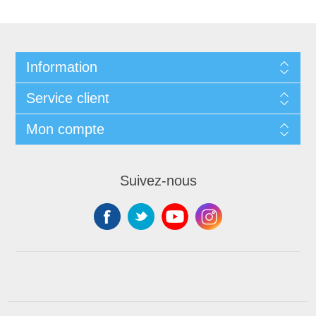
Information
Service client
Mon compte
Suivez-nous