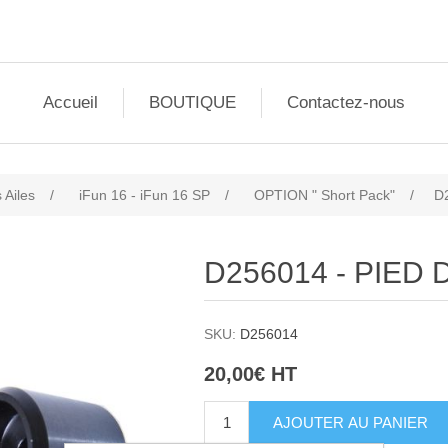
Accueil
BOUTIQUE
Contactez-nous
 Ailes
/
iFun 16 - iFun 16 SP
/
OPTION " Short Pack"
/
D
D256014 - PIED 
SKU:
D256014
20,00€ HT
AJOUTER AU PANIER