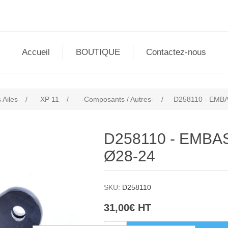
Accueil
BOUTIQUE
Contactez-nous
 Ailes
/
XP 11
/
-Composants / Autres-
/
D258110 - EMB
D258110 - EMBA
Ø28-24
SKU:
D258110
31,00€ HT