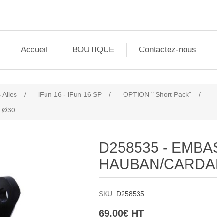
Accueil
BOUTIQUE
Contactez-nous
 Ailes
/
iFun 16 - iFun 16 SP
/
OPTION " Short Pack"
/
 Ø30
D258535 - EMBA
HAUBAN/CARDA
SKU:
D258535
69,00€ HT