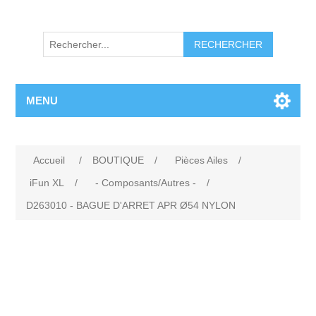
RECHERCHER
MENU
Accueil
/
BOUTIQUE
/
Pièces Ailes
/
iFun XL
/
- Composants/Autres -
/
D263010 - BAGUE D'ARRET APR Ø54 NYLON