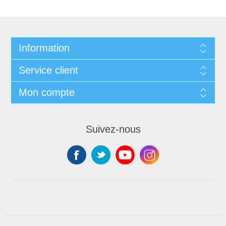
Information
Service client
Mon compte
Suivez-nous