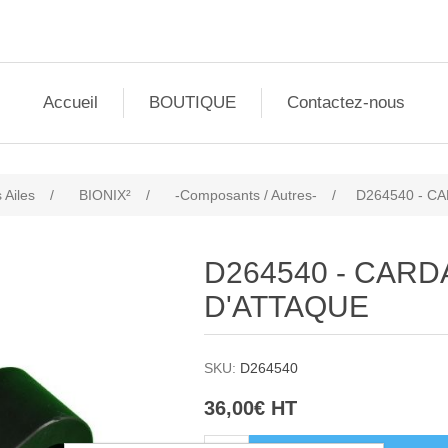
Accueil
BOUTIQUE
Contactez-nous
 Ailes
/
BIONIX²
/
-Composants / Autres-
/
D264540 - C
D264540 - CAR
D'ATTAQUE
SKU:
D264540
36,00€ HT