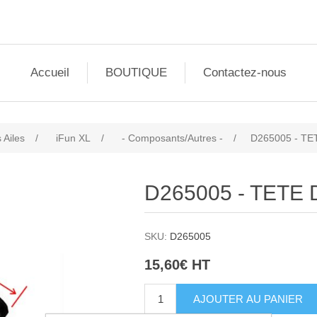
Accueil
BOUTIQUE
Contactez-nous
 Ailes
/
iFun XL
/
- Composants/Autres -
/
D265005 - T
D265005 - TETE
SKU:
D265005
15,60€ HT
AJOUTER AU PANIER