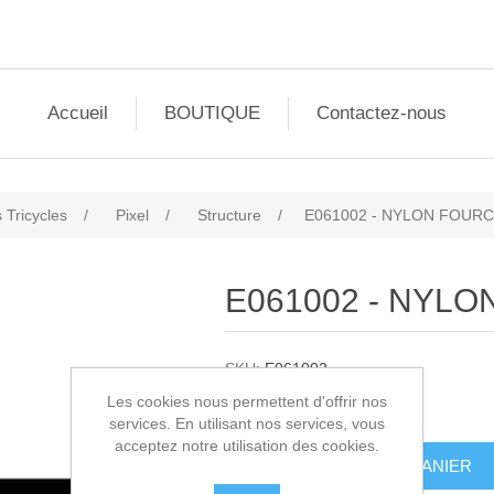
Accueil
BOUTIQUE
Contactez-nous
 Tricycles
/
Pixel
/
Structure
/
E061002 - NYLON FOURC
E061002 - NYLO
SKU:
E061002
Les cookies nous permettent d'offrir nos
11,50€ HT
services. En utilisant nos services, vous
acceptez notre utilisation des cookies.
AJOUTER AU PANIER