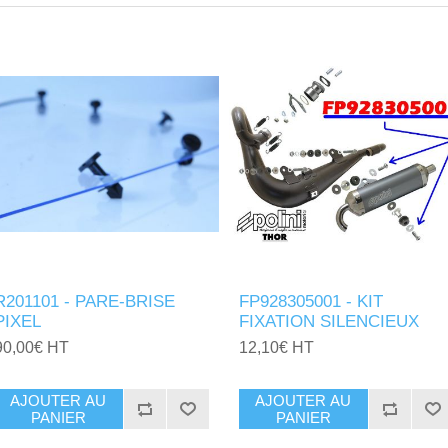
R201101 - PARE-BRISE
FP928305001 - KIT
PIXEL
FIXATION SILENCIEUX
90,00€ HT
12,10€ HT
AJOUTER AU
AJOUTER AU
PANIER
PANIER