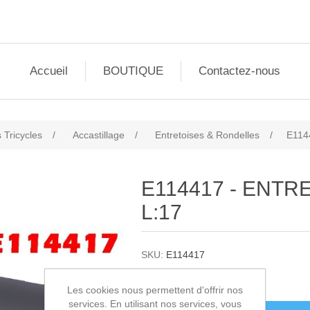
Accueil
BOUTIQUE
Contactez-nous
 Tricycles
/
Accastillage
/
Entretoises & Rondelles
/
E114
E114417 - ENTR
L:17
SKU:
E114417
3,65€ HT
Les cookies nous permettent d'offrir nos
services. En utilisant nos services, vous