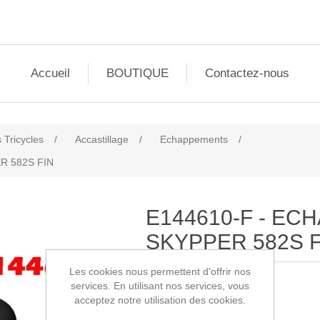
Accueil
BOUTIQUE
Contactez-nous
 Tricycles
/
Accastillage
/
Echappements
/
R 582S FIN
E144610-F - EC
SKYPPER 582S F
Les cookies nous permettent d'offrir nos
services. En utilisant nos services, vous
SKU:
E144610-F
acceptez notre utilisation des cookies.
2000,00€ HT