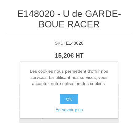
E148020 - U de GARDE-
BOUE RACER
SKU:
E148020
15,20€ HT
AJOUTER AU PANIER
Les cookies nous permettent d'offrir nos
services. En utilisant nos services, vous
acceptez notre utilisation des cookies.
Ajouter à la liste de souhait
OK
Ajouter à la liste de comparaison
En savoir plus
Envoyer à un ami