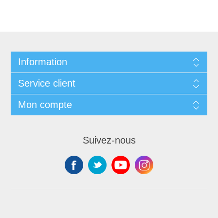
Information
Service client
Mon compte
Suivez-nous