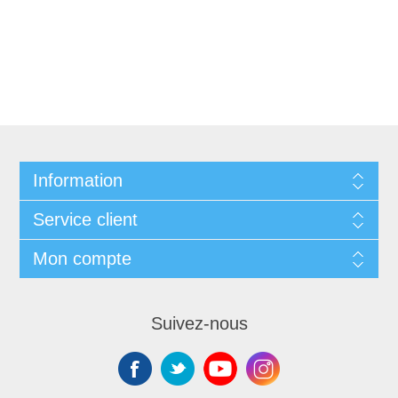
Information
Service client
Mon compte
Suivez-nous