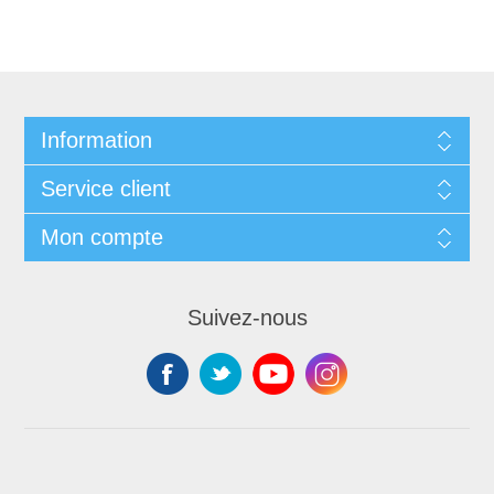
Information
Service client
Mon compte
Suivez-nous