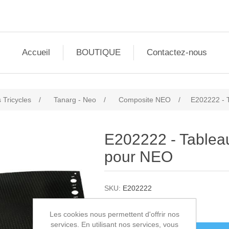
Accueil
BOUTIQUE
Contactez-nous
 Tricycles
/
Tanarg - Neo
/
Composite NEO
/
E202222 - 
E202222 - Table
pour NEO
SKU:
E202222
499,00€ HT
Les cookies nous permettent d'offrir nos
services. En utilisant nos services, vous