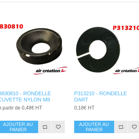
B830810 - RONDELLE
P313210 - RONDELLE
CUVETTE NYLON M8
DART
A partir de 0,48€ HT
0,18€ HT
AJOUTER AU
AJOUTER AU
PANIER
PANIER