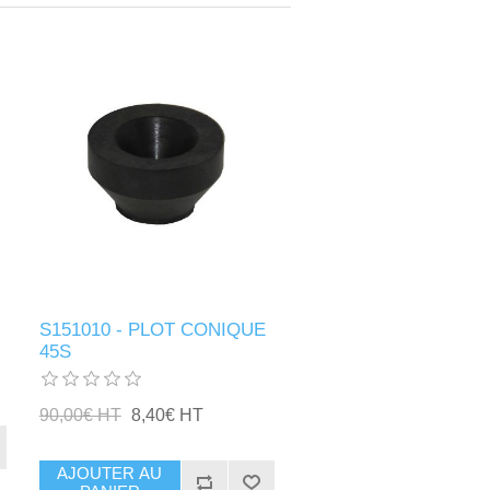
S151010 - PLOT CONIQUE
45S
90,00€ HT
8,40€ HT
AJOUTER AU