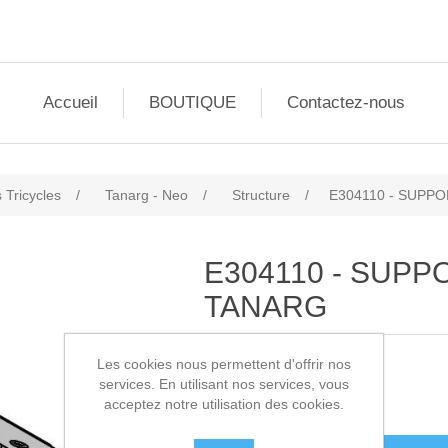
Accueil
BOUTIQUE
Contactez-nous
 Tricycles
/
Tanarg - Neo
/
Structure
/
E304110 - SUPP
E304110 - SUPP
TANARG
Les cookies nous permettent d'offrir nos
SKU:
E304110
services. En utilisant nos services, vous
acceptez notre utilisation des cookies.
11,00€ HT