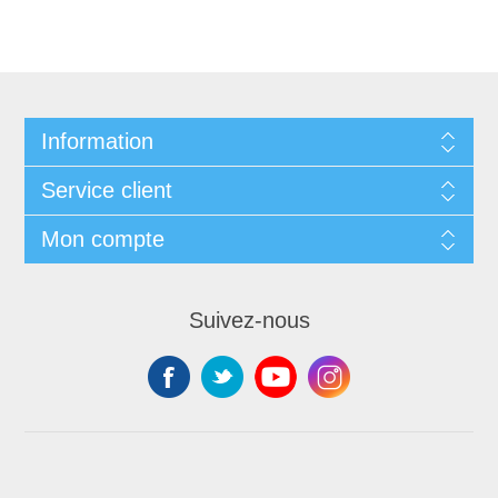
Information
Service client
Mon compte
Suivez-nous