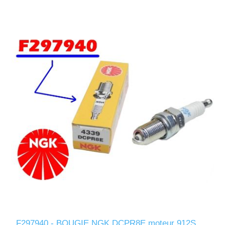
F297940 - BOUGIE NGK DCPR8E moteur 912S