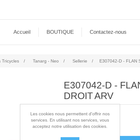
Accueil
BOUTIQUE
Contactez-nous
 Tricycles
/
Tanarg - Neo
/
Sellerie
/
E307042-D - FLAN
E307042-D - FL
DROIT ARV
Les cookies nous permettent d'offrir nos
SKU:
E307042-D
services. En utilisant nos services, vous
acceptez notre utilisation des cookies.
16,90€ HT