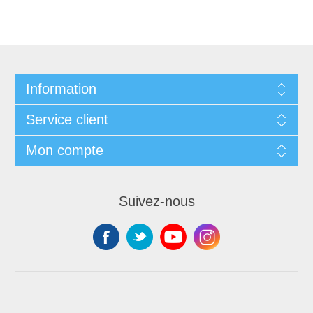
Information
Service client
Mon compte
Suivez-nous