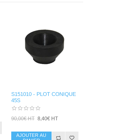
S151010 - PLOT CONIQUE
45S
90,00€ HT
8,40€ HT
AJOUTER AU