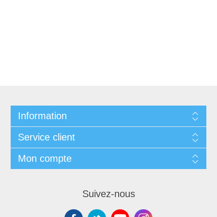
Information
Service client
Mon compte
Suivez-nous