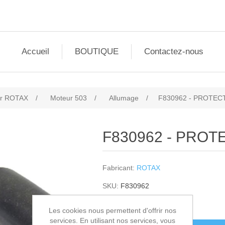
Accueil
BOUTIQUE
Contactez-nous
r ROTAX
/
Moteur 503
/
Allumage
/
F830962 - PROTEC
F830962 - PROT
Fabricant:
ROTAX
SKU:
F830962
3,50€ HT
Les cookies nous permettent d'offrir nos
services. En utilisant nos services, vous