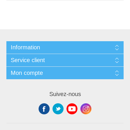
Information
Service client
Mon compte
Suivez-nous