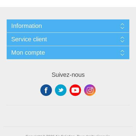
Information
Service client
Mon compte
Suivez-nous