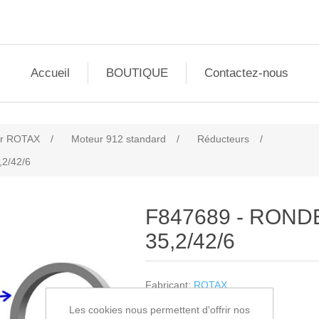
Accueil
BOUTIQUE
Contactez-nous
r ROTAX
/
Moteur 912 standard
/
Réducteurs
/
2/42/6
F847689 - ROND
35,2/42/6
Fabricant:
ROTAX
Les cookies nous permettent d'offrir nos
SKU:
F847689