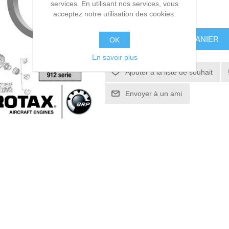
services. En utilisant nos services, vous
43,00€ HT
acceptez notre utilisation des cookies.
AJOUTER AU PANIER
OK
En savoir plus
Ajouter à la liste de souhait
Envoyer à un ami