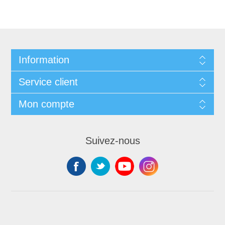
Information
Service client
Mon compte
Suivez-nous