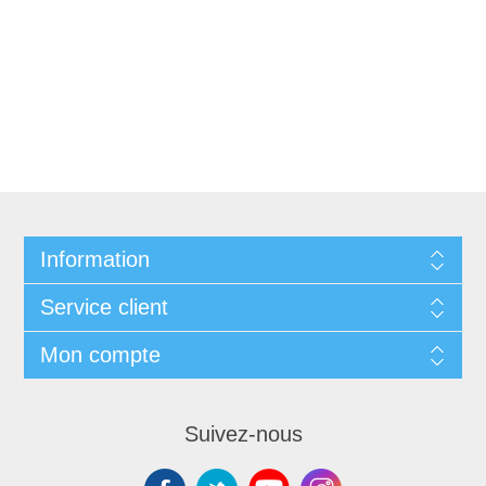
Information
Service client
Mon compte
Suivez-nous