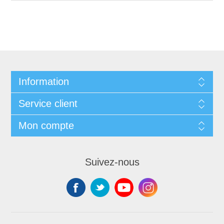
Information
Service client
Mon compte
Suivez-nous