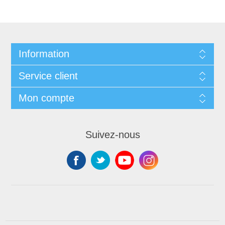
Information
Service client
Mon compte
Suivez-nous