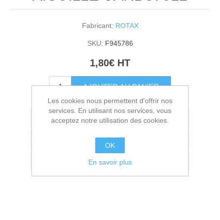
Fabricant:
ROTAX
SKU:
F945786
1,80€ HT
AJOUTER AU PANIER
Les cookies nous permettent d'offrir nos
services. En utilisant nos services, vous
Ajouter à la liste de souhait
acceptez notre utilisation des cookies.
Ajouter à la liste de comparaison
OK
Envoyer à un ami
En savoir plus