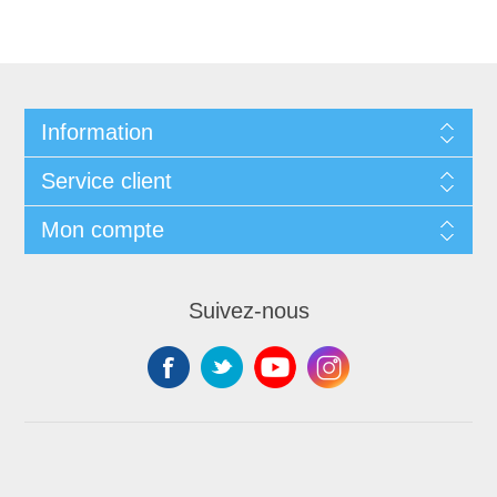
Information
Service client
Mon compte
Suivez-nous