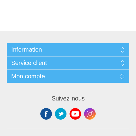
Information
Service client
Mon compte
Suivez-nous