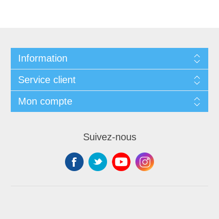
Information
Service client
Mon compte
Suivez-nous