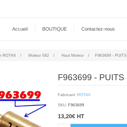
Accueil
BOUTIQUE
Contactez-nous
r ROTAX
/
Moteur 582
/
Haut Moteur
/
F963699 - PUITS
F963699 - PUITS
Fabricant:
ROTAX
SKU:
F963699
13,20€ HT