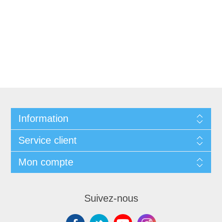
Information
Service client
Mon compte
Suivez-nous