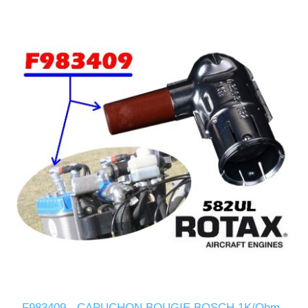
F983409 - CAPUCHON BOUGIE BOSCH 1K/Ohm